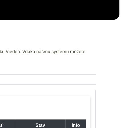
etisku Viedeň. Vďaka nášmu systému môžete
sť
Stav
Info