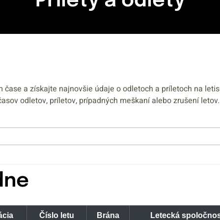
Prílety a odlety
om čase a získajte najnovšie údaje o odletoch a príletoch na l
časov odletov, príletov, prípadných meškaní alebo zrušení letov.
dne
ácia
Číslo letu
Brána
Letecká spoločno