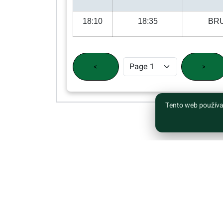
18:10
18:35
BR
<
>
Tento web používa