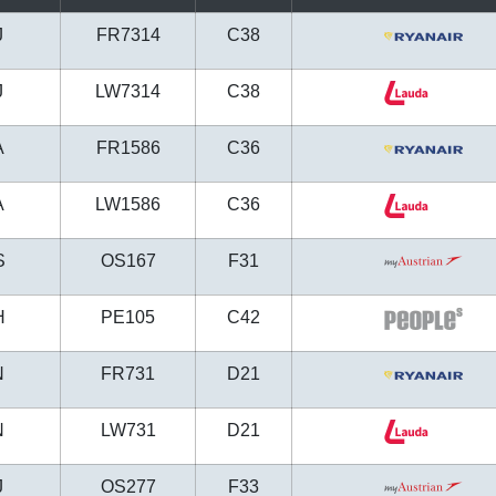
J
FR7314
C38
J
LW7314
C38
A
FR1586
C36
A
LW1586
C36
S
OS167
F31
H
PE105
C42
N
FR731
D21
N
LW731
D21
J
OS277
F33