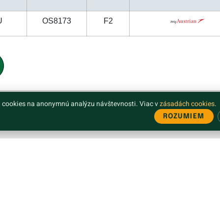
U
OS8173
F2
 cookies na anonymnú analýzu návštevnosti. Viac v
zásadách cookies
.
ROZUMIEM