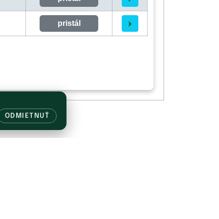
pristál
ODMIETNUŤ